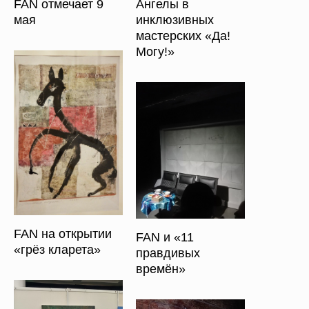
Ангелы в
FAN отмечает 9
инклюзивных
мая
мастерских «Да!
Могу!»
FAN на открытии
FAN и «11
«грёз кларета»
правдивых
времён»